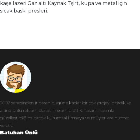
kaşe lazeri Gaz altı Kaynak Tşirt, kupa ve metal için
sıcak baskı presleri.
2007 senesinden itibaren bugüne kadar bir çok projeyi bitirdik ve
altına ünlü reklam olarak imzamızı attık. Tasarımlarımla
güzelleştirdiğim birçok kurumsal firmaya ve müşterilere hizmet
verdik.
Batuhan Ünlü