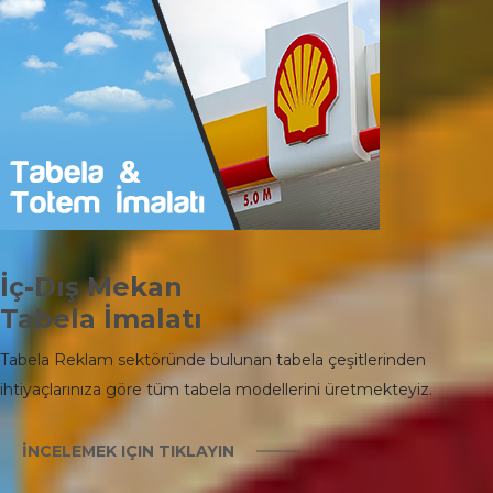
İç-Dış Mekan
Tabela İmalatı
Tabela Reklam sektöründe bulunan tabela çeşitlerinden
ihtiyaçlarınıza göre tüm tabela modellerini üretmekteyiz.
İNCELEMEK IÇIN TIKLAYIN