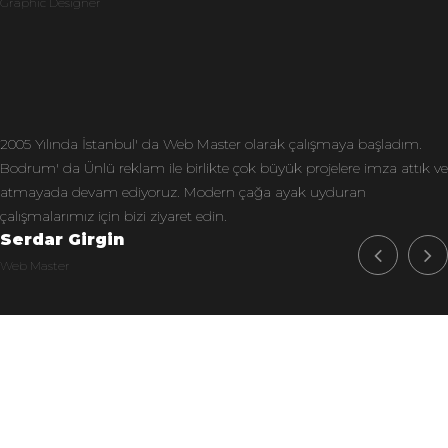
Graphic Designer
2005 Yılında İstanbul' da Web Master olarak çalışmaya başladım.
Bodrum' da Ünlü reklam ile birlikte çok büyük projelere imza attık ve
atmayada devam ediyoruz. Modern çağa ayak uyduran
çalışmalarımız için bizi ziyaret edin.
Serdar Girgin
Web Master