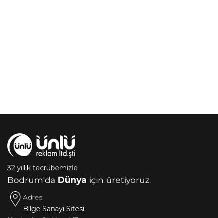
32 yıllık tecrübemizle
Bodrum'da
Dünya
için üretiyoruz.
Adres
Bilge Sanayi Sitesi